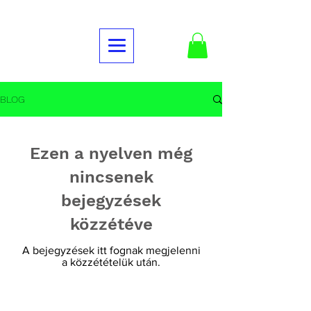
BLOG
Ezen a nyelven még
nincsenek
bejegyzések
közzétéve
A bejegyzések itt fognak megjelenni
a közzétételük után.