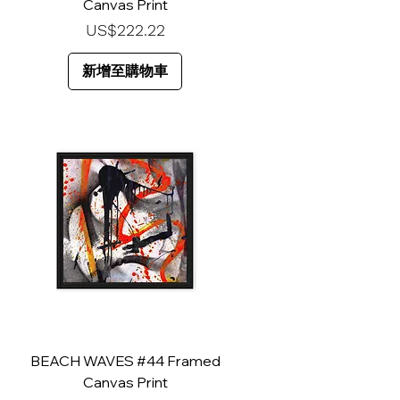
Canvas Print
價格
US$222.22
新增至購物車
BEACH WAVES #44 Framed
Canvas Print